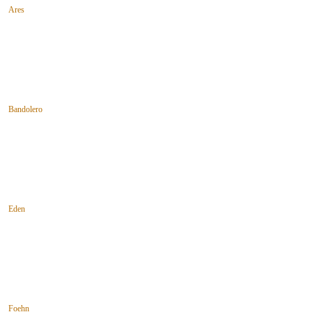
Ares
Bandolero
Eden
Foehn