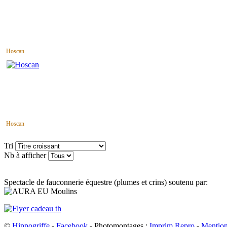
Hoscan
Hoscan
Tri
Nb à afficher
Spectacle de fauconnerie équestre (plumes et crins) soutenu par:
©
Hippogriffe
-
Facebook
- Photomontages :
Imprim Repro
-
Mention