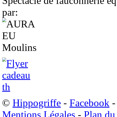
Spectacle de fauconnerie éq
par:
©
Hippogriffe
-
Facebook
-
Mentions Légales
-
Plan du 