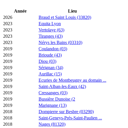
Année
Lieu
2026
Braud et Saint Louis (33820)
2023
Equita Lyon
2023
Vertolaye (63)
2023
Tiranges (43)
2023
Nérys les Bains (03310)
2019
Coulandon (03)
2019
Brioude (43)
2019
Diou (03)
2019
Sérignan (34)
2019
Aurillac (15)
2019
Ecuries de Montbeugny au domain ...
2019
Saint-Alban-les-Eaux (42)
2019
Cressanges (03)
2019
Bussière Dunoise (2
2019
Marignane (13)
2018
Dompierre sur Besbre (03290)
2018
Saint-Geneys-Prés-Saint-Paulien ...
2018
Nages (81320)