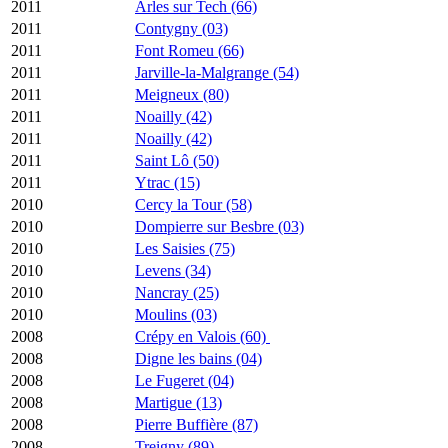
2011
Arles sur Tech (66)
2011
Contygny (03)
2011
Font Romeu (66)
2011
Jarville-la-Malgrange (54)
2011
Meigneux (80)
2011
Noailly (42)
2011
Noailly (42)
2011
Saint Lô (50)
2011
Ytrac (15)
2010
Cercy la Tour (58)
2010
Dompierre sur Besbre (03)
2010
Les Saisies (75)
2010
Levens (34)
2010
Nancray (25)
2010
Moulins (03)
2008
Crépy en Valois (60)
2008
Digne les bains (04)
2008
Le Fugeret (04)
2008
Martigue (13)
2008
Pierre Buffière (87)
2008
Treigny (89)