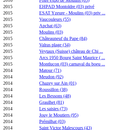
2016
Foire expo de Moulins (03)
2015
EHPAD Montoldre (03) privé
2015
ESAT Yzeure - Moulins (03) priv ...
2015
Vaucouleurs (55)
2015
Apchat (63)
2015
Moulins (03)
2015
Châteauneuf du Pape (84)
2015
Valras plage (34)
2015
Veytaux (Suisse) château de Chi ...
2015
Arcs 1950 Bourg Saint Maurice ( ...
2015
Montluçon (03) carnaval du boeu ...
2014
Matour (71)
2014
Meudon (92)
2014
Chazey sur Ain (01)
2014
Roussillon (38)
2014
Les Bessons (48)
2014
Graulhet (81)
2014
Les saisies (73)
2014
Jouy le Moutiers (95)
2014
Prémilhat (03)
2014
Saint Victor Malescours (43)