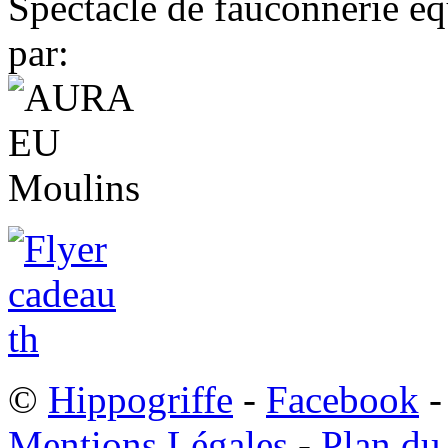
Spectacle de fauconnerie éq
par:
©
Hippogriffe
-
Facebook
-
Mentions Légales
-
Plan du 